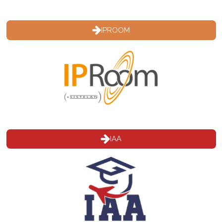
IPROOM
IAA