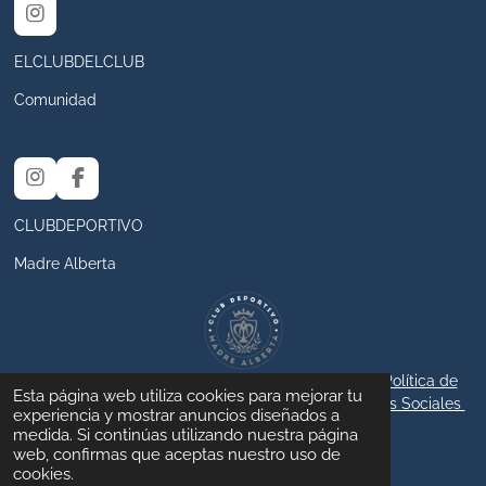
I
n
s
ELCLUBDELCLUB
t
a
Comunidad
g
r
a
m
I
F
n
a
s
c
CLUBDEPORTIVO
t
e
a
b
Madre Alberta
g
o
r
o
a
k
m
© 2024 - 2025 ElClubdelClubCDMA /
Aviso legal
/
Política de
Esta página web utiliza cookies para mejorar tu
privacidad
/
Política de cookies
/
Política de Redes Sociales
experiencia y mostrar anuncios diseñados a
Con la tecnología de
Webador
medida. Si continúas utilizando nuestra página
web, confirmas que aceptas nuestro uso de
cookies.