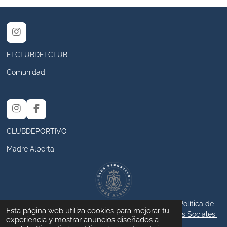
I
n
s
ELCLUBDELCLUB
t
a
Comunidad
g
r
a
m
I
F
n
a
s
c
CLUBDEPORTIVO
t
e
a
b
Madre Alberta
g
o
r
o
a
k
m
© 2024 - 2025 ElClubdelClubCDMA /
Aviso legal
/
Política de
Esta página web utiliza cookies para mejorar tu
privacidad
/
Política de cookies
/
Política de Redes Sociales
experiencia y mostrar anuncios diseñados a
Con la tecnología de
Webador